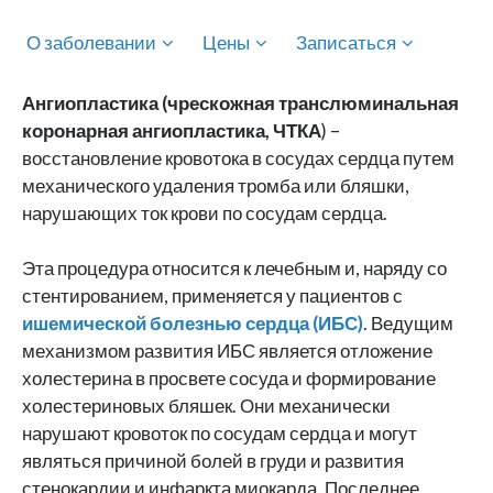
О заболевании
Цены
Записаться
Ангиопластика (чрескожная транслюминальная
коронарная ангиопластика, ЧТКА
) –
восстановление кровотока в сосудах сердца путем
механического удаления тромба или бляшки,
нарушающих ток крови по сосудам сердца.
Эта процедура относится к лечебным и, наряду со
стентированием, применяется у пациентов с
ишемической болезнью сердца (ИБС)
. Ведущим
механизмом развития ИБС является отложение
холестерина в просвете сосуда и формирование
холестериновых бляшек. Они механически
нарушают кровоток по сосудам сердца и могут
являться причиной болей в груди и развития
стенокардии и инфаркта миокарда. Последнее