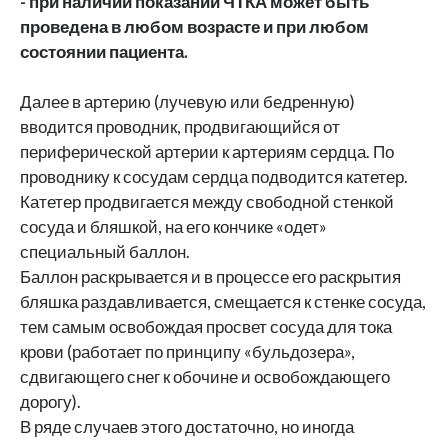
- при наличии показаний ЧТКА может быть
проведена в любом возрасте и при любом
состоянии пациента.
Далее в артерию (лучевую или бедренную)
вводится проводник, продвигающийся от
периферической артерии к артериям сердца. По
проводнику к сосудам сердца подводится катетер.
Катетер продвигается между свободной стенкой
сосуда и бляшкой, на его кончике «одет»
специальный баллон.
Баллон раскрывается и в процессе его раскрытия
бляшка раздавливается, смещается к стенке сосуда,
тем самым освобождая просвет сосуда для тока
крови (работает по принципу «бульдозера»,
сдвигающего снег к обочине и освобождающего
дорогу).
В ряде случаев этого достаточно, но иногда