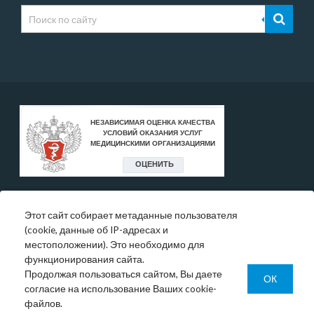
Этот сайт собирает метаданные пользователя
* Цены, указанные на сайте, носят исключительно
(cookie, данные об IP-адресах и
информативный характер и могут быть в любое время
местоположении). Это необходимо для
изменены.
функционирования сайта.
Окончательную информация необходимо уточнять у
Продолжая пользоваться сайтом, Вы даете
администратора в регистратуре или по телефону:
ОК
согласие на использование Ваших cookie-
+7 (343) 355-56-57.
файлов.
© 1993-2026 ООО МО «Новая больница»