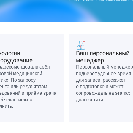
нологии
Ваш персональный
борудование
менеджер
зарекомендовали себя
Персональный менеджер
ровой медицинской
подберёт удобное время
тике. По запросу
для записи, расскажет
ента или результатам
о подготовке и может
едований и приёма врача
сопровождать на этапах
й чекап можно
диагностики
лнить.