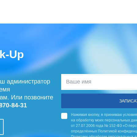
k-Up
аш администратор
ремя
сам. Или позвоните
ЗАПИСА
870-84-31
Нажимая кнопку, я принимаю условия
на обработку моих персональных дан
от 27.07.2006 года № 152-ФЗ «О перс
определённых Политикой конфиденци
Политики обработки персональных д