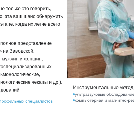
е только это говорить,
о, эта ваш шанс обнаружить
апе, когда их легче всего
ь полное представление
» на Заводской,
я мужчин и женщин,
зкоспециализированных
льмонологические,
нологические чекапы и др.).
Инструментальные методы
едований.
ультразвуковые обследование
компьютерная и магнитно-ре
 профильных специалистов