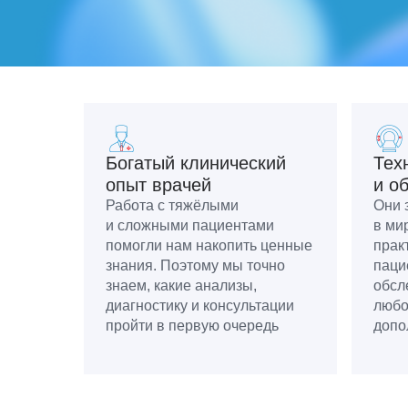
Богатый клинический
Тех
опыт врачей
и о
Работа с тяжёлыми
Они 
и сложными пациентами
в ми
помогли нам накопить ценные
прак
знания. Поэтому мы точно
паци
знаем, какие анализы,
обсл
диагностику и консультации
любо
пройти в первую очередь
допо