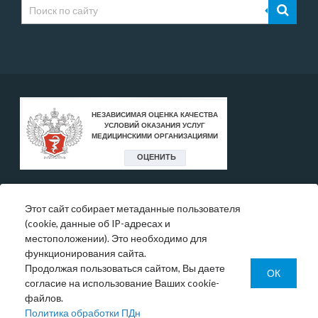
Этот сайт собирает метаданные пользователя
* Цены, указанные на сайте, носят исключительно
(cookie, данные об IP-адресах и
информативный характер и могут быть в любое время
местоположении). Это необходимо для
изменены.
функционирования сайта.
Окончательную информация необходимо уточнять у
Продолжая пользоваться сайтом, Вы даете
администратора в регистратуре или по телефону:
ОК
согласие на использование Ваших cookie-
+7 (343) 355-56-57.
файлов.
© 1993-2026 ООО МО «Новая больница»
Политика обработки ПДн