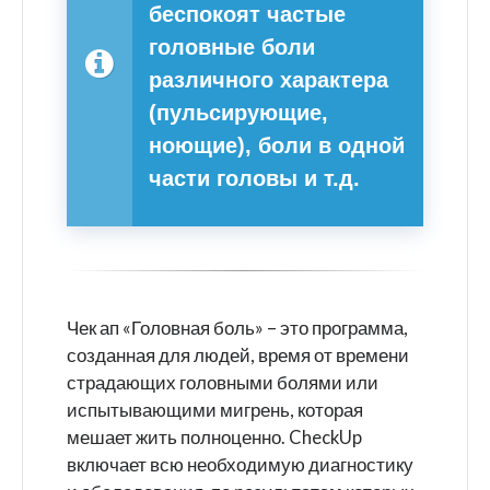
беспокоят частые
головные боли
различного характера
(пульсирующие,
ноющие), боли в одной
части головы и т.д.
Чек ап «Головная боль» – это программа,
созданная для людей, время от времени
страдающих головными болями или
испытывающими мигрень, которая
мешает жить полноценно. CheckUp
включает всю необходимую диагностику