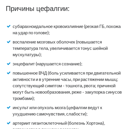
Причины цефалгии:
субарахноидальное кровоизлияние (резкая ГБ, похожа
на удар по голове);
воспаление мозговых оболочек (повышается
температура тела, увеличивается тонус шейной
мускулатуры);
энцефалит (нарушается сознание);
повышенное ВЧД (боль усиливается при двигательной
активности и в утренние часы, при растяжении мышц;
сопутствующий симптом - тошнота, рвота; причиной
могут быть новообразования, реже - закупорка синусов
тромбами);
инсульт или опухоль мозга (цефалгии ведут к
ухудшению самочувствия, слабости);
артериит гигантоклеточный (болезнь Хортона),