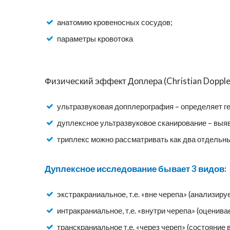
анатомию кровеносных сосудов;
параметры кровотока
Физический эффект Доплера (Christian Doppl
ультразвуковая допплерография – определяет г
дуплексное ультразвуковое сканирование – выяв
триплекс можно рассматривать как два отдельны
Дуплексное исследование бывает 3 видов:
экстракраниальное, т.е. «вне черепа» (анализир
интракраниальное, т.е. «внутри черепа» (оценив
транскраниальное т.е. «через череп» (состояние