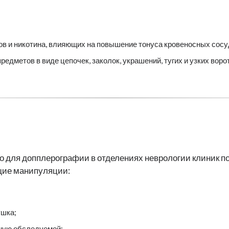
ков и никотина, влияющих на повышение тонуса кровеносных сосу
едметов в виде цепочек, заколок, украшений, тугих и узких вор
о для допплерографии в отделениях неврологии клиник п
щие манипуляции:
ушка;
жную обследуемой;