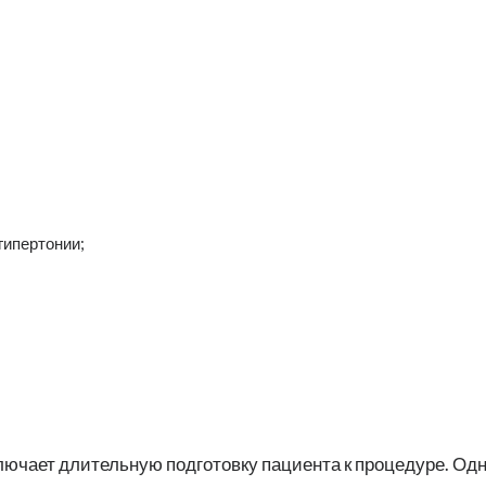
гипертонии;
лючает длительную подготовку пациента к процедуре. Од