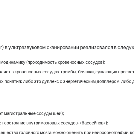
er) в ультразвуковом сканировании реализовался в след
емодинамику (проходимость кровеносных сосудов);
ляет в кровеносных сосудах тромбы, бляшки, сужающих просвет
х понятия: либо это дуплекс с энергетическим допплером, либо 
ует магистральные сосуды шеи);
ает состояние внутримозговых сосудов-«бассейнов»);
 вещества головного мозга можно оценить при нейросонографии, к