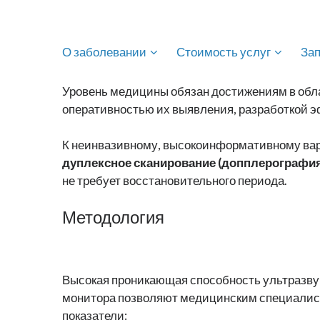
О заболевании
Стоимость услуг
За
Уровень медицины обязан достижениям в обла
оперативностью их выявления, разработкой э
К неинвазивному, высокоинформативному вар
дуплексное сканирование (допплерография
не требует восстановительного периода.
Методология
Высокая проникающая способность ультразвуко
монитора позволяют медицинским специалис
показатели: