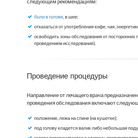
следующим рекомендациям:
боли в голове
, в шее;
отказаться от употребления кофе, чая, энергети
освободить зоны обследования от посторонних пр
проведением исследования).
Проведение процедуры
Направление от лечащего врача предназначен
проведения обследования включают следую
положение, лежа на спине (на кушетке);
под голову кладется валик либо небольшая под
голова поворачивается в сторону, противополо