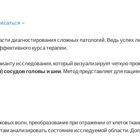
писаться
сти диагностирования сложных патологий. Ведь успех л
ффективного курса терапии.
ианту исследования, который визуализирует четкую прое
) сосудов головы и шеи
. Метод представляет для пацие
вых волн, преобразование при отражении от клеток ткани
там анализировать состояние исследуемой области. До