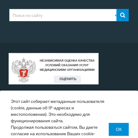
Этот сайт собирает метаданные пользователя
* Цены, указанные на сайте, носят исключительно
(cookie, данные об IP-адресах и
информативный характер и могут быть в любое время
местоположении). Это необходимо для
изменены.
функционирования сайта.
Окончательную информация необходимо уточнять у
Продолжая пользоваться сайтом, Вы даете
администратора в регистратуре или по телефону:
ОК
согласие на использование Ваших cookie-
+7 (343) 355-56-57.