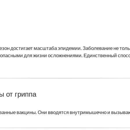
сезон достигает масштаба эпидемии. Заболевание не тол
о опасными для жизни осложнениями. Единственный спосо
ы от гриппа
ованные вакцины. Они вводятся внутримышечно и вызыв