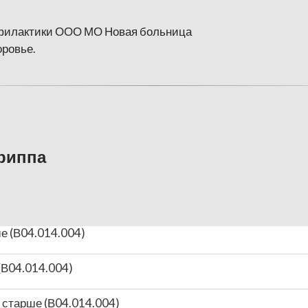
офилактики ООО МО Новая больница
оровье.
риппа
ше (В04.014.004)
(В04.014.004)
и старше (В04.014.004)