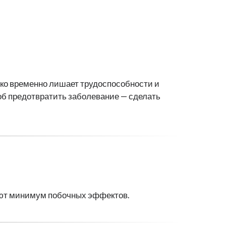
ько временно лишает трудоспособности и
б предотвратить заболевание — сделать
ают минимум побочных эффектов.