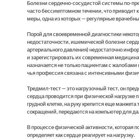
Болезни сердечно-сосудистой системы по-пре
часто бессимптомном течении, что приводит 
меры, одна из которых — регулярные врачебн
Порой для своевременной диагностики некото
недостаточности, ишемической болезни сердц
артериального давления) недостаточно инфор
и зарегистрировать их современная медицина 
назначается не только пациентам с жалобами 
чья профессия связана с интенсивными физи
Тредмил-тест — это нагрузочный тест, он пре
сердца проводится при физической нагрузке п
грудной клетке, на руку крепится еще манжета
сокращений, передаются на компьютер для д
В процессе физической активности, которая по
определяет как сердце реагирует на нагрузку.