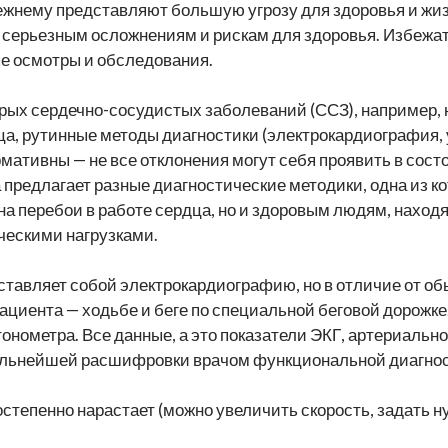
жнему представляют большую угрозу для здоровья и жизн
к серьезным осложнениям и рискам для здоровья. Избежа
ые осмотры и обследования.
рых сердечно-сосудистых заболеваний (ССЗ), например,
а, рутинные методы диагностики (электрокардиография,
мативны — не все отклонения могут себя проявить в сос
предлагает разные диагностические методики, одна из к
на перебои в работе сердца, но и здоровым людям, находя
ческими нагрузками.
дставляет собой электрокардиографию, но в отличие от о
ациента — ходьбе и беге по специальной беговой дорожке
 тонометра. Все данные, а это показатели ЭКГ, артериальн
альнейшей расшифровки врачом функциональной диагнос
степенно нарастает (можно увеличить скорость, задать н