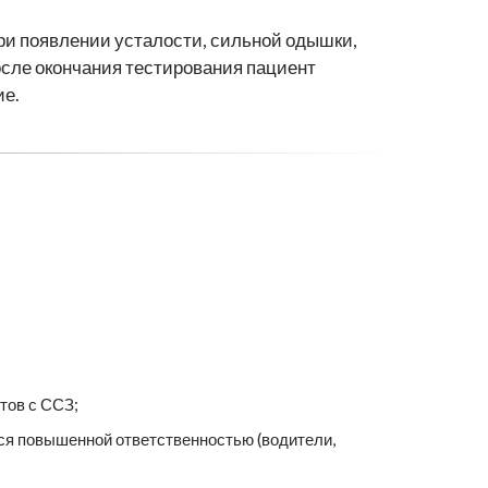
ри появлении усталости, сильной одышки,
осле окончания тестирования пациент
ие.
тов с ССЗ;
ся повышенной ответственностью (водители,