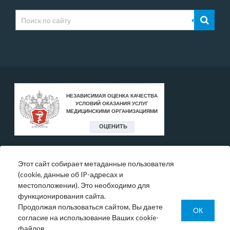
Этот сайт собирает метаданные пользователя
* Цены, указанные на сайте, носят исключительно
(cookie, данные об IP-адресах и
информативный характер и могут быть в любое время
местоположении). Это необходимо для
изменены.
функционирования сайта.
Окончательную информация необходимо уточнять у
Продолжая пользоваться сайтом, Вы даете
администратора в регистратуре или по телефону:
ОК
согласие на использование Ваших cookie-
+7 (343) 355-56-57.
файлов.