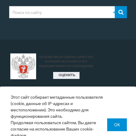
Этот сайт собирает метаданные пользователя
* Цены, указанные на сайте, носят исключительно
(cookie, данные об IP-адресах и
информативный характер и могут быть в любое время
местоположении). Это необходимо для
изменены.
функционирования сайта.
Окончательную информация необходимо уточнять у
Продолжая пользоваться сайтом, Вы даете
администратора в регистратуре или по телефону:
ОК
согласие на использование Ваших cookie-
+7 (343) 355-56-57.
файлов.