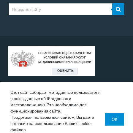
Этот сайт собирает метаданные пользователя
* Цены, указанные на сайте, носят исключительно
(cookie, данные об IP-адресах и
информативный характер и могут быть в любое время
местоположении). Это необходимо для
изменены.
функционирования сайта.
Окончательную информация необходимо уточнять у
Продолжая пользоваться сайтом, Вы даете
администратора в регистратуре или по телефону:
ОК
согласие на использование Ваших cookie-
+7 (343) 355-56-57.
файлов.
© 1993-2026 ООО МО «Новая больница»