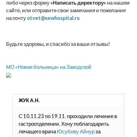
либо через форму
«Написать директору»
на нашем
сайте, или отправите свои замечания и пожелания
на почту
otvet@newhospital.ru
Будьте здоровы, и спасибо за ваши отзывы!
МО «Новая больница» на Заводской
ЖУК А.Н.
С 10.11.23 по 19.11. проходили лечение в
гастроотделении. Хочу поблагодарить
лечащего врача
Юсубову Айнур
за