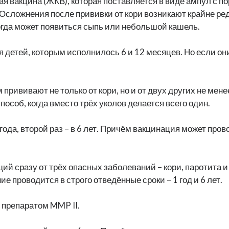
я вакцина (ЖКВ), которая поставляется в виде ампул с п
Осложнения после прививки от кори возникают крайне ре
огда может появиться сыпь или небольшой кашель.
 детей, которым исполнилось 6 и 12 месяцев. Но если он
 прививают не только от кори, но и от двух других не мен
особ, когда вместо трёх уколов делается всего один.
года, второй раз – в 6 лет. Причём вакцинация может пров
й сразу от трёх опасных заболеваний – кори, паротита и
е проводится в строго отведённые сроки – 1 год и 6 лет.
 препаратом MMP II.