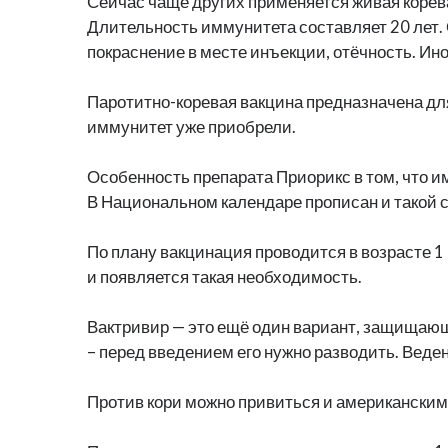
Сейчас чаще других применяется живая корева
Длительность иммунитета составляет 20 лет. 
покраснение в месте инъекции, отёчность. Ин
Паротитно-коревая вакцина предназначена для
иммунитет уже приобрели.
Особенность препарата Приорикс в том, что им
В Национальном календаре прописан и такой сп
По плану вакцинация проводится в возрасте 1 
и появляется такая необходимость.
Вактривир — это ещё один вариант, защищающи
– перед введением его нужно разводить. Ведени
Против кори можно привиться и американским