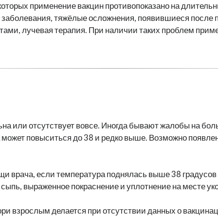
которых применение вакцин противопоказано на длительны
заболевания, тяжёлые осложнения, появившиеся после 
ами, лучевая терапия. При наличии таких проблем приме
на или отсутствует вовсе. Иногда бывают жалобы на боль
 может повыситься до 38 и редко выше. Возможно появлен
щи врача, если температура поднялась выше 38 градусов 
ь сыпь, выраженное покраснение и уплотнение на месте уко
ри взрослым делается при отсутствии данных о вакцинаци