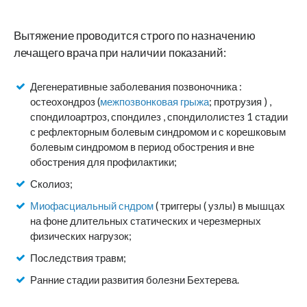
Вытяжение проводится строго по назначению
лечащего врача при наличии показаний:
Дегенеративные заболевания позвоночника :
остеохондроз (
межпозвонковая грыжа
; протрузия ) ,
спондилоартроз, спондилез , спондилолистез 1 стадии
с рефлекторным болевым синдромом и с корешковым
болевым синдромом в период обострения и вне
обострения для профилактики;
Сколиоз;
Миофасциальный сндром
( триггеры ( узлы) в мышцах
на фоне длительных статических и черезмерных
физических нагрузок;
Последствия травм;
Ранние стадии развития болезни Бехтерева.