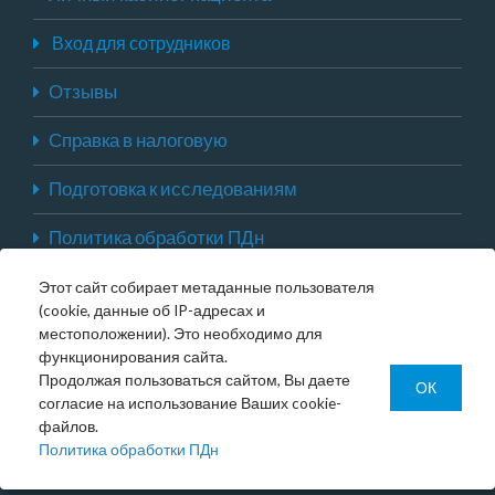
Вход для сотрудников
Отзывы
Справка в налоговую
Подготовка к исследованиям
Политика обработки ПДн
Страховые организации ОМС
Этот сайт собирает метаданные пользователя
(cookie, данные об IP-адресах и
Карта сайта
местоположении). Это необходимо для
функционирования сайта.
Продолжая пользоваться сайтом, Вы даете
ОК
ЗАПИСАТЬСЯ НА ПРИЕМ
согласие на использование Ваших cookie-
файлов.
Политика обработки ПДн
ЗАДАТЬ ВОПРОС