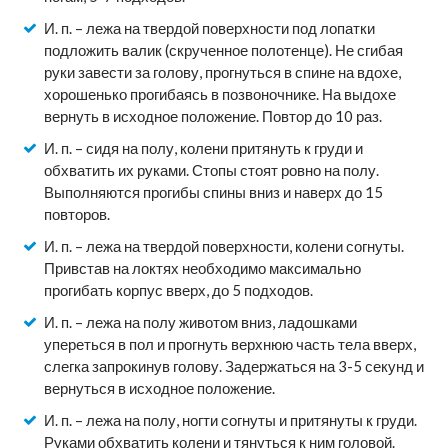
И. п. – лежа на твердой поверхности под лопатки
подложить валик (скрученное полотенце). Не сгибая
руки завести за голову, прогнуться в спине на вдохе,
хорошенько прогибаясь в позвоночнике. На выдохе
вернуть в исходное положение. Повтор до 10 раз.
И. п. – сидя на полу, колени притянуть к груди и
обхватить их руками. Стопы стоят ровно на полу.
Выполняются прогибы спины вниз и наверх до 15
повторов.
И. п. – лежа на твердой поверхности, колени согнуты.
Привстав на локтях необходимо максимально
прогибать корпус вверх, до 5 подходов.
И. п. – лежа на полу животом вниз, ладошками
упереться в пол и прогнуть верхнюю часть тела вверх,
слегка запрокинув голову. Задержаться на 3-5 секунд и
вернуться в исходное положение.
И. п. – лежа на полу, ногти согнуты и притянуты к груди.
Руками обхватить колени и тянуться к ним головой.