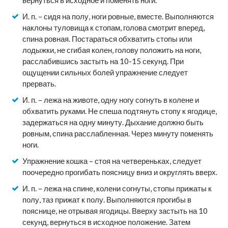
И. п. – сидя на полу, ноги ровные, вместе. Выполняются
наклоны туловища к стопам, голова смотрит вперед,
спина ровная. Постараться обхватить стопы или
лодыжки, не сгибая колен, голову положить на ноги,
расслабившись застыть на 10-15 секунд. При
ощущении сильных болей упражнение следует
прервать.
И. п. – лежа на животе, одну ногу согнуть в колене и
обхватить руками. Не спеша подтянуть стопу к ягодице,
задержаться на одну минуту. Дыхание должно быть
ровным, спина расслабленная. Через минуту поменять
ноги.
Упражнение кошка – стоя на четвереньках, следует
поочередно прогибать поясницу вниз и округлять вверх.
И. п. – лежа на спине, колени согнуты, стопы прижаты к
полу, таз прижат к полу. Выполняются прогибы в
пояснице, не отрывая ягодицы. Вверху застыть на 10
секунд, вернуться в исходное положение. Затем