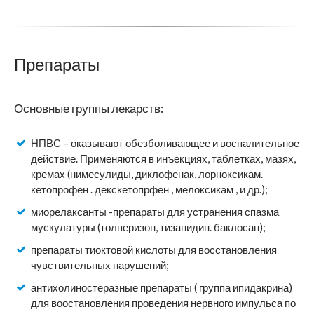
Препараты
Основные группы лекарств:
НПВС – оказывают обезболивающее и воспалительное
действие. Применяются в инъекциях, таблетках, мазях,
кремах (нимесулиды, диклофенак, лорноксикам.
кетопрофен . декскетопрфен , мелоксикам , и др.);
миорелаксанты -препараты для устранения спазма
мускулатуры (толперизон, тизанидин. баклосан);
препараты тиоктовой кислоты для восстановления
чувствительных нарушений;
антихолиностеразные препараты ( группа ипидакрина)
для воостановления проведения нервного импульса по