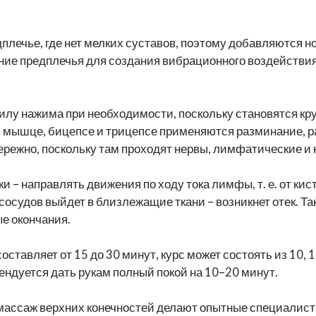
плечье, где нет мелких суставов, поэтому добавляются 
ие предплечья для создания вибрационного воздействия
лу нажима при необходимости, поскольку становятся кр
мышце, бицепсе и трицепсе применяются разминание, ра
ережно, поскольку там проходят нервы, лимфатические и 
 – направлять движения по ходу тока лимфы, т. е. от кис
 сосудов выйдет в близлежащие ткани – возникнет отек. 
е окончания.
оставляет от 15 до 30 минут, курс может состоять из 10, 
ндуется дать рукам полный покой на 10–20 минут.
 массаж верхних конечностей делают опытные специалис