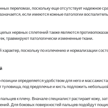
нных переломах, поскольку еще отсутствует надежное сра
азначается, если имеются кожные патологии воспалительн
 целых нервных сплетений также являются противопоказа
тек, травмируют патологически измененные ткани.
 характер, поскольку по излечению и нормализации сост
й
 позиции определяется удобством для него и массажиста.
 от туловища, под предплечье и кисть подложить небольшо
альцев к плечу. Вначале специалист растирает кожу, зат
ний. Для боковых поверхностей пальцев подойдут пощи