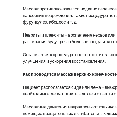
Массаж противопоказан при недавно перенесе
нанесения повреждения. Также процедура не н
фурункулез, абсцесс и т. д.
Невриты и плекситы – воспаления нервов или
растирания будут резко болезненны, усилят о
Ограничения к процедуре носят относительный
улучшения и ускорения восстановления.
Как проводится массаж верхних конечносте
Пациент располагается сидя или лежа – выбор
необходимо слегка согнуть в локте и отвести
Массажные движения направлены от кончиков п
помощью вращательных и сгибательных движе