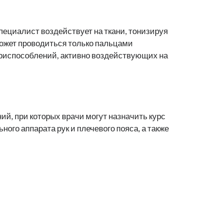
пециалист воздействует на ткани, тонизируя
ожет проводиться только пальцами
 приспособлений, активно воздействующих на
й, при которых врачи могут назначить курс
ого аппарата рук и плечевого пояса, а также