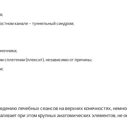
а;
костном канале – туннельный синдром;
оночника;
м сплетении (плексит), независимо от причины;
и;
ведению лечебных сеансов на верхних конечностях, немног
рагивает при этом крупных анатомических элементов, не о