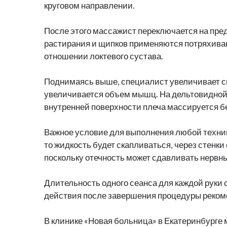
круговом направлении.
После этого массажист переключается на пред
растирания и щипков применяются потряхиван
отношении локтевого сустава.
Поднимаясь выше, специалист увеличивает си
увеличивается объем мышц. На дельтовидной 
внутренней поверхности плеча массируется б
Важное условие для выполнения любой техники
то жидкость будет скапливаться, через стенки
поскольку отечность может сдавливать нервны
Длительность одного сеанса для каждой руки с
действия после завершения процедуры рекоме
В клинике «Новая больница» в Екатеринбурге