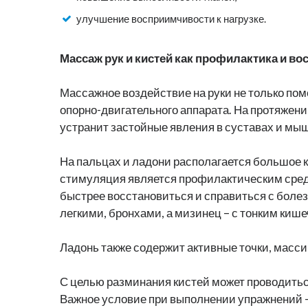
улучшение восприимчивости к нагрузке.
Массаж рук и кистей как профилактика и в
Массажное воздействие на руки не только по
опорно-двигательного аппарата. На протяжени
устранит застойные явления в суставах и мыш
На пальцах и ладони располагается большое к
стимуляция является профилактическим средс
быстрее восстановиться и справиться с болез
легкими, бронхами, а мизинец – с тонким киш
Ладонь также содержит активные точки, масси
С целью разминания кистей может проводиться
Важное условие при выполнении упражнений –