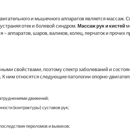
вигательного и мышечного аппаратов является массаж. С
устраняя отек и болевой синдром.
Массаж рук
и кистей
м
– аппаратов, шаров, валиков, колец, перчаток и прочих
ными свойствами, поэтому спектр заболеваний и состояни
 К ним относятся следующие патологии опорно-двигательн
затруднениями движений;
ости (контрактуры) суставов рук;
 последствия переломов и вывихов;