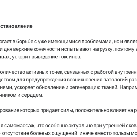
осстановление
могает в борьбе с уже имеющимися проблемами, но и явл
и дня верхние конечности испытывают нагрузку, поэтому в
цах, ускорит выведение токсинов.
оличество активных точек, связанных с работой внутренн
твом для предупреждения возникновения патологий разл
нями, ускоряет обновление и регенерацию тканей. Наприм
ечником и сердцем.
рование которых придает силы, положительно влияет на р
 самомассаж, что особенно актуально при утренней сков
 отсутствие болевых ощущений, иначе вместо пользы мо