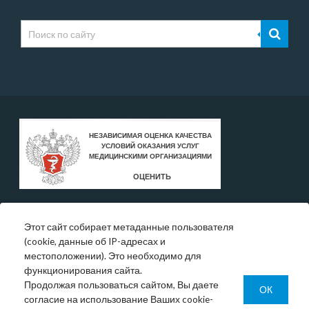
Этот сайт собирает метаданные пользователя
* Цены, указанные на сайте, носят исключительно
(cookie, данные об IP-адресах и
информативный характер и могут быть в любое время
местоположении). Это необходимо для
изменены.
функционирования сайта.
Окончательную информация необходимо уточнять у
Продолжая пользоваться сайтом, Вы даете
администратора в регистратуре или по телефону:
ОК
согласие на использование Ваших cookie-
+7 (343) 355-56-57.