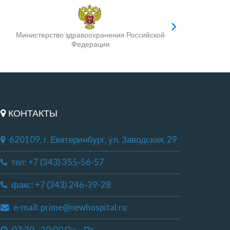
Министерство здравоохранения Российской
Федерации
КОНТАКТЫ
620109, г. Екатеринбург, ул. Заводская, 29
тел: +7 (343) 355-56-57
факс: +7 (343) 246-39-28
e-mail: prime@newhospital.ru