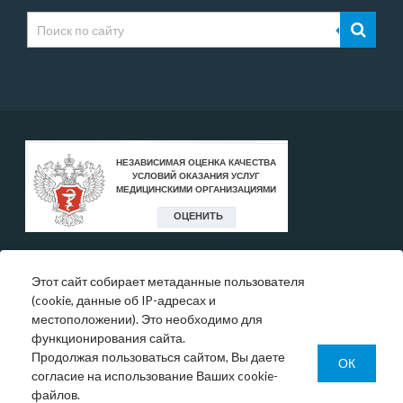
Этот сайт собирает метаданные пользователя
* Цены, указанные на сайте, носят исключительно
(cookie, данные об IP-адресах и
информативный характер и могут быть в любое время
местоположении). Это необходимо для
изменены.
функционирования сайта.
Окончательную информация необходимо уточнять у
Продолжая пользоваться сайтом, Вы даете
администратора в регистратуре или по телефону:
ОК
согласие на использование Ваших cookie-
+7 (343) 355-56-57.
файлов.
© 1993-2026 ООО МО «Новая больница»