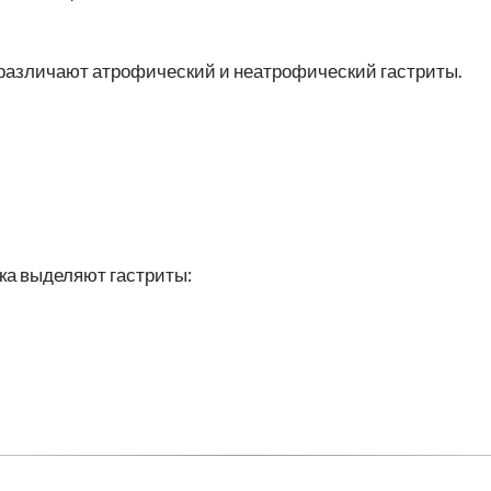
 различают атрофический и неатрофический гастриты.
ка выделяют гастриты: