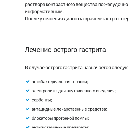
раствора контрастного вещества по желудочно
информативным.
После уточнения диагноза врачом-гастроэнте
Лечение острого гастрита
В случае острого гастрита назначается следу
антибактериальная терапия;
электролиты для внутривенного введения;
сорбенты;
антацидные лекарственные средства;
блокаторы протонной помпы;
антигистаминные препараты;