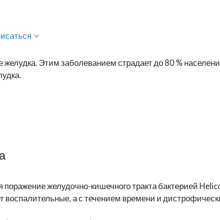
писаться
чке желудка. Этим заболеванием страдает до 80 % насел
лудка.
а
поражение желудочно-кишечного тракта бактерией Helicobac
ет воспалительные, а с течением времени и дистрофическ