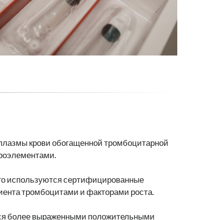
 плазмы крови обогащенной тромбоцитарной
кроэлементами.
того используются сертифицированные
циента тромбоцитами и факторами роста.
ется более выраженными положительными