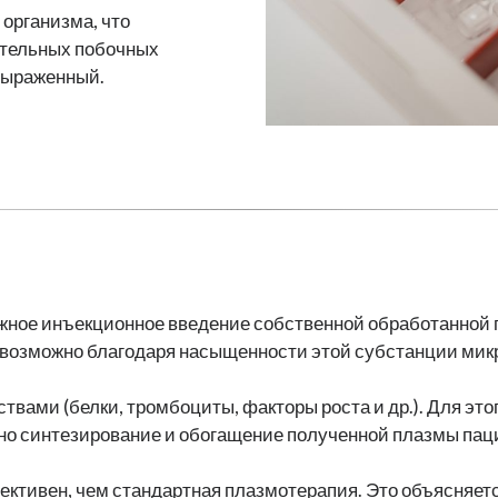
организма, что
ательных побочных
выраженный.
жное инъекционное введение собственной обработанной
 возможно благодаря насыщенности этой субстанции ми
твами (белки, тромбоциты, факторы роста и др.). Для э
ожно синтезирование и обогащение полученной плазмы па
фективен, чем стандартная плазмотерапия. Это объясня