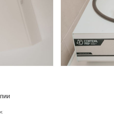
апии
и;