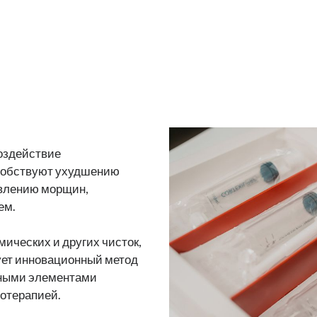
воздействие
собствуют ухудшению
оявлению морщин,
ем.
ических и других чисток,
ует инновационный метод
нными элементами
мотерапией.