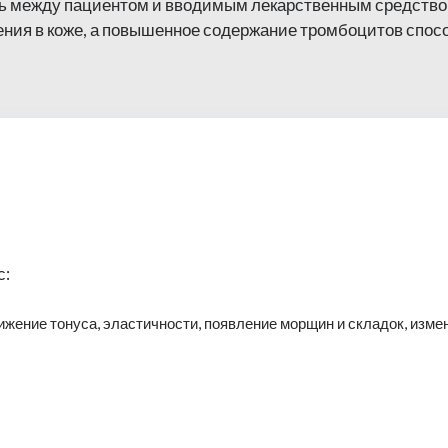
ть между пациентом и вводимым лекарственным средств
ия в коже, а повышенное содержание тромбоцитов спосо
с:
ение тонуса, эластичности, появление морщин и складок, измен