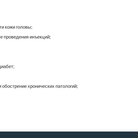
и кожи головы;
е проведения инъекций;
диабет;
 обострение хронических патологий;