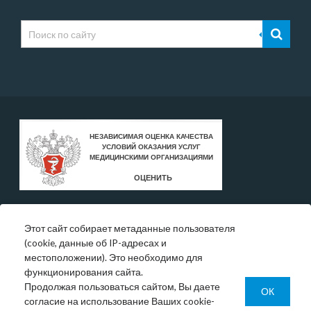
Этот сайт собирает метаданные пользователя
* Цены, указанные на сайте, носят исключительно
(cookie, данные об IP-адресах и
информативный характер и могут быть в любое время
местоположении). Это необходимо для
изменены.
функционирования сайта.
Окончательную информация необходимо уточнять у
Продолжая пользоваться сайтом, Вы даете
администратора в регистратуре или по телефону:
ОК
согласие на использование Ваших cookie-
+7 (343) 355-56-57.