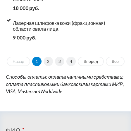
18 000 руб.
Лазерная шлифовка кожи (фракционная)
области овала лица
9 000 руб.
Назад
1
2
3
4
Вперед
Все
Способы оплаты: оплата наличными средствами;
оплата пластиковыми банковскими картами МИР,
VISA, MastercardWorldwide
Ф.И.О.
*