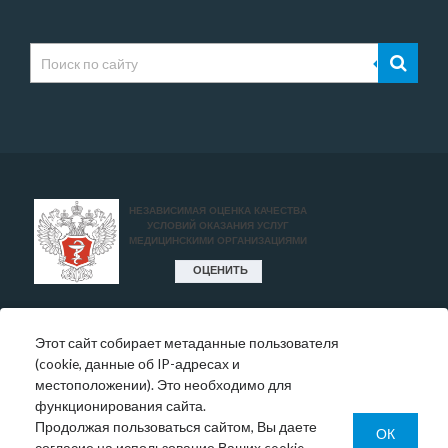
Этот сайт собирает метаданные пользователя
* Цены, указанные на сайте, носят исключительно
(cookie, данные об IP-адресах и
информативный характер и могут быть в любое время
местоположении). Это необходимо для
изменены.
функционирования сайта.
Окончательную информация необходимо уточнять у
Продолжая пользоваться сайтом, Вы даете
администратора в регистратуре или по телефону:
ОК