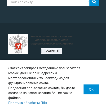
Этот сайт собирает метаданные пользователя
* Цены, указанные на сайте, носят исключительно
(cookie, данные об IP-адресах и
информативный характер и могут быть в любое время
местоположении). Это необходимо для
изменены.
функционирования сайта.
Окончательную информация необходимо уточнять у
Продолжая пользоваться сайтом, Вы даете
администратора в регистратуре или по телефону:
ОК
согласие на использование Ваших cookie-
+7 (343) 355-56-57.
файлов.
© 1993-2026 ООО МО «Новая больница»
Политика обработки ПДн