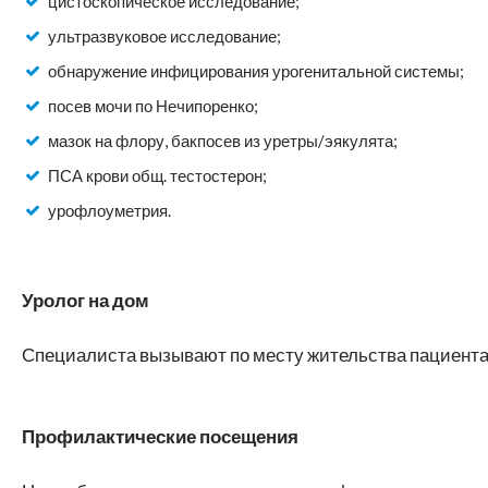
цистоскопическое исследование;
ультразвуковое исследование;
обнаружение инфицирования урогенитальной системы;
посев мочи по Нечипоренко;
мазок на флору, бакпосев из уретры/эякулята;
ПСА крови общ. тестостерон;
урофлоуметрия.
Уролог на дом
Специалиста вызывают по месту жительства пациента, 
Профилактические посещения