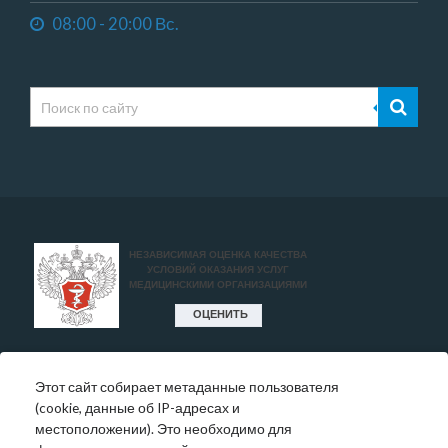
08:00 - 20:00 Вс.
Этот сайт собирает метаданные пользователя
* Цены, указанные на сайте, носят исключительно
(cookie, данные об IP-адресах и
информативный характер и могут быть в любое время
местоположении). Это необходимо для
изменены.