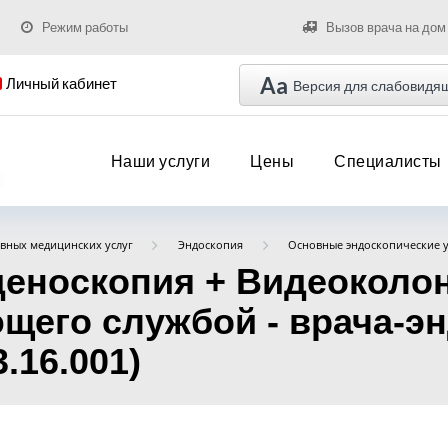
Режим работы
Вызов врача на дом
Aa
Личный кабинет
Версия для слабовидя
Наши услуги
Цены
Специалисты
вных медицинских услуг
Эндоскопия
Основные эндоскопические у
еноскопия + Видеоколон
ющего службой - врача-э
.16.001)