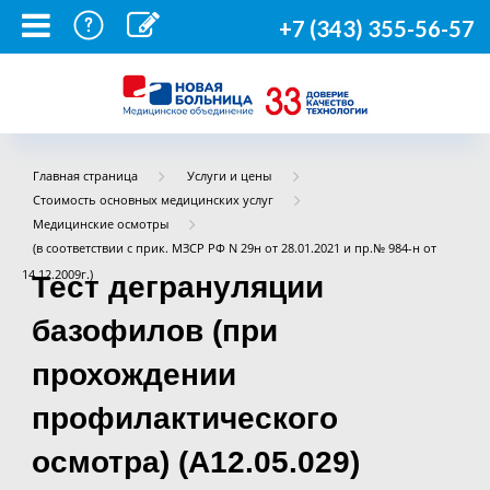
+7 (343) 355-56-57
Главная страница
Услуги и цены
Стоимость основных медицинских услуг
Медицинские осмотры
(в соответствии с прик. МЗСР РФ N 29н от 28.01.2021 и пр.№ 984-н от
14.12.2009г.)
Тест дегрануляции
базофилов (при
прохождении
профилактического
осмотра) (A12.05.029)