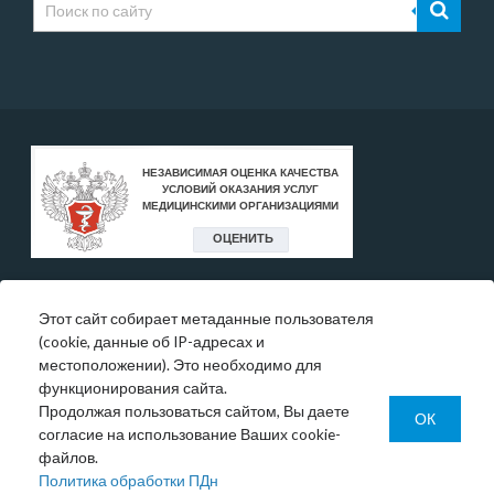
Этот сайт собирает метаданные пользователя
* Цены, указанные на сайте, носят исключительно
(cookie, данные об IP-адресах и
информативный характер и могут быть в любое время
местоположении). Это необходимо для
изменены.
функционирования сайта.
Окончательную информация необходимо уточнять у
Продолжая пользоваться сайтом, Вы даете
администратора в регистратуре или по телефону:
ОК
согласие на использование Ваших cookie-
+7 (343) 355-56-57.
файлов.
© 1993-2026 ООО МО «Новая больница»
Политика обработки ПДн