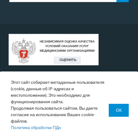
Этот сайт собирает метаданные пользователя
* Цены, указанные на сайте, носят исключительно
(cookie, данные об IP-адресах и
информативный характер и могут быть в любое время
местоположении). Это необходимо для
изменены.
функционирования сайта.
Окончательную информация необходимо уточнять у
Продолжая пользоваться сайтом, Вы даете
администратора в регистратуре или по телефону:
ОК
согласие на использование Ваших cookie-
+7 (343) 355-56-57.
файлов.
© 1993-2026 ООО МО «Новая больница»
Политика обработки ПДн