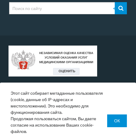
Этот сайт собирает метаданные пользователя
* Цены, указанные на сайте, носят исключительно
(cookie, данные об IP-адресах и
информативный характер и могут быть в любое время
местоположении). Это необходимо для
изменены.
функционирования сайта.
Окончательную информация необходимо уточнять у
Продолжая пользоваться сайтом, Вы даете
администратора в регистратуре или по телефону:
ОК
согласие на использование Ваших cookie-
+7 (343) 355-56-57.
файлов.
© 1993-2026 ООО МО «Новая больница»