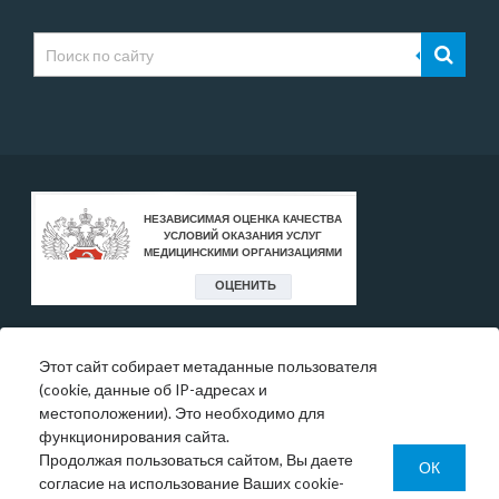
Этот сайт собирает метаданные пользователя
* Цены, указанные на сайте, носят исключительно
(cookie, данные об IP-адресах и
информативный характер и могут быть в любое время
местоположении). Это необходимо для
изменены.
функционирования сайта.
Окончательную информация необходимо уточнять у
Продолжая пользоваться сайтом, Вы даете
администратора в регистратуре или по телефону:
ОК
согласие на использование Ваших cookie-
+7 (343) 355-56-57.