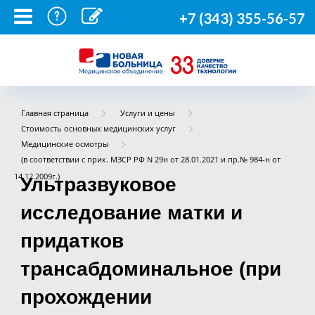
+7 (343) 355-56-57
Главная страница
Услуги и цены
Стоимость основных медицинских услуг
Медицинские осмотры
(в соответствии с прик. МЗСР РФ N 29н от 28.01.2021 и пр.№ 984-н от
14.12.2009г.)
Ультразвуковое
исследование матки и
придатков
трансабдоминальное (при
прохождении