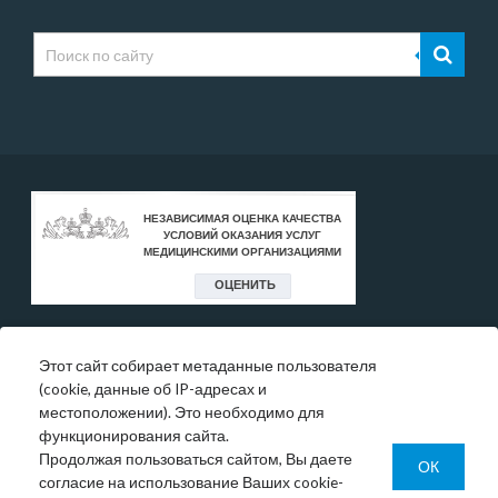
Этот сайт собирает метаданные пользователя
* Цены, указанные на сайте, носят исключительно
(cookie, данные об IP-адресах и
информативный характер и могут быть в любое время
местоположении). Это необходимо для
изменены.
функционирования сайта.
Окончательную информация необходимо уточнять у
Продолжая пользоваться сайтом, Вы даете
администратора в регистратуре или по телефону:
ОК
согласие на использование Ваших cookie-
+7 (343) 355-56-57.