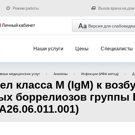
Режим работы
Вызов врача на дом
Aa
Личный кабинет
Версия для слабовидя
Наши услуги
Цены
Специалисты
вных медицинских услуг
Анализы
Инфекции (ИФА метод)
Д
л класса M (IgM) к возб
 боррелиозов группы Bo
A26.06.011.001)