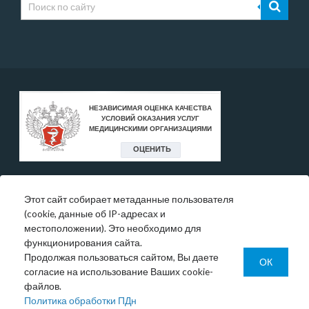
Этот сайт собирает метаданные пользователя
* Цены, указанные на сайте, носят исключительно
(cookie, данные об IP-адресах и
информативный характер и могут быть в любое время
местоположении). Это необходимо для
изменены.
функционирования сайта.
Окончательную информация необходимо уточнять у
Продолжая пользоваться сайтом, Вы даете
администратора в регистратуре или по телефону:
ОК
согласие на использование Ваших cookie-
+7 (343) 355-56-57.
файлов.
© 1993-2026 ООО МО «Новая больница»
Политика обработки ПДн