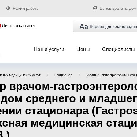
Режим работы
Вызов врача на дом
Aa
Личный кабинет
Версия для слабовидя
Наши услуги
Цены
Специалисты
вных медицинских услуг
Стационар
Медицинские программы ста
 врачом-гастроэнтерол
дом среднего и младшег
ении стационара (Гастро
ксная медицинская стац
 )