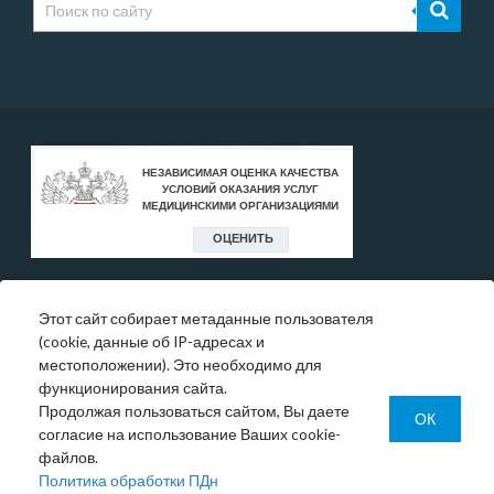
Этот сайт собирает метаданные пользователя
* Цены, указанные на сайте, носят исключительно
(cookie, данные об IP-адресах и
информативный характер и могут быть в любое время
местоположении). Это необходимо для
изменены.
функционирования сайта.
Окончательную информация необходимо уточнять у
Продолжая пользоваться сайтом, Вы даете
администратора в регистратуре или по телефону:
ОК
согласие на использование Ваших cookie-
+7 (343) 355-56-57.
файлов.
© 1993-2026 ООО МО «Новая больница»
Политика обработки ПДн