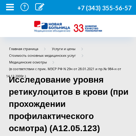
+7 (343) 355-56-57
Главная страница
Услуги и цены
Стоимость основных медицинских услуг
Медицинские осмотры
(в соответствии с прик. МЗСР РФ N 29н от 28.01.2021 и пр.№ 984-н от
14.12.2009г.)
Исследование уровня
ретикулоцитов в крови (при
прохождении
профилактического
осмотра) (A12.05.123)