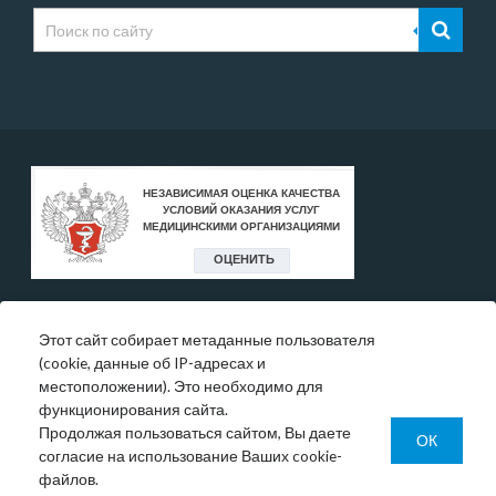
Этот сайт собирает метаданные пользователя
* Цены, указанные на сайте, носят исключительно
(cookie, данные об IP-адресах и
информативный характер и могут быть в любое время
местоположении). Это необходимо для
изменены.
функционирования сайта.
Окончательную информация необходимо уточнять у
Продолжая пользоваться сайтом, Вы даете
администратора в регистратуре или по телефону:
ОК
согласие на использование Ваших cookie-
+7 (343) 355-56-57.
файлов.
© 1993-2026 ООО МО «Новая больница»