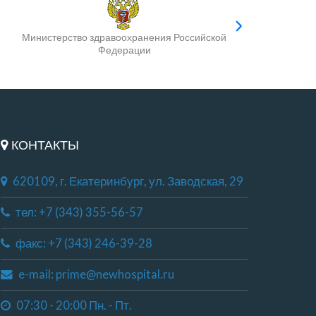
Министерство здравоохранения Российской
Федерации
КОНТАКТЫ
620109, г. Екатеринбург, ул. Заводская, 29
тел: +7 (343) 355-56-57
факс: +7 (343) 246-39-28
e-mail: prime@newhospital.ru
07:30 - 20:00 Пн. - Пт.