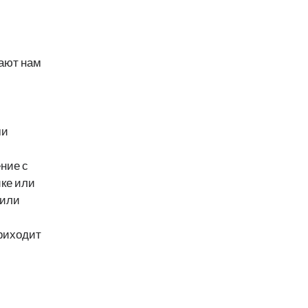
ают нам
ми
ние с
ике или
 или
приходит