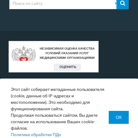
Этот сайт собирает метаданные пользователя
* Цены, указанные на сайте, носят исключительно
(cookie, данные об IP-адресах и
информативный характер и могут быть в любое время
местоположении). Это необходимо для
изменены.
функционирования сайта.
Окончательную информация необходимо уточнять у
Продолжая пользоваться сайтом, Вы даете
администратора в регистратуре или по телефону:
ОК
согласие на использование Ваших cookie-
+7 (343) 355-56-57.
файлов.
© 1993-2026 ООО МО «Новая больница»
Политика обработки ПДн