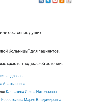
 или состояние души?
овой больницы" для пациентов.
рые кроются под маской астении.
лександровна
га Анатольевна
олог
Клевакина Ирина Николаевна
г
Коростелева Мария Владимировна