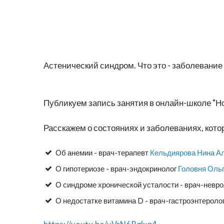
Астенический синдром. Что это - заболевание
Публикуем запись занятия в онлайн-школе "Н
Расскажем о состояниях и заболеваниях, кото
Об анемии - врач-терапевт
Кельдиярова Нина А
О гипотериозе - врач-эндокринолог
Головня Оль
О синдроме хронической усталости - врач-невр
О недостатке витамина D - врач-гастроэнтероло