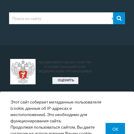
Этот сайт собирает метаданные пользователя
* Цены, указанные на сайте, носят исключительно
(cookie, данные об IP-адресах и
информативный характер и могут быть в любое время
местоположении). Это необходимо для
изменены.
функционирования сайта.
Окончательную информация необходимо уточнять у
Продолжая пользоваться сайтом, Вы даете
администратора в регистратуре или по телефону:
ОК
согласие на использование Ваших cookie-