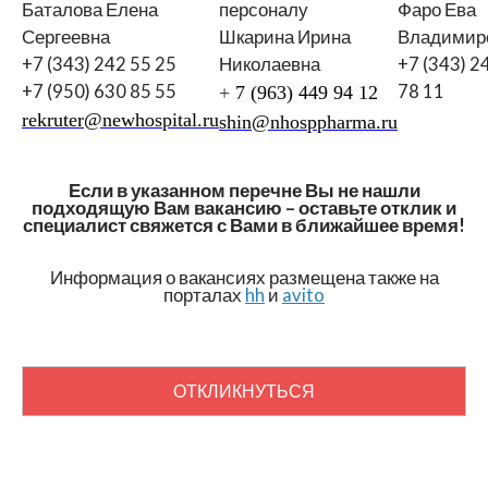
Баталова Елена
персоналу
Фаро Ева
Сергеевна
Шкарина Ирина
Владимир
+7 (343) 242 55 25
Николаевна
+7 (343) 2
+7 (950) 630 85 55
78 11
+
7 (963) 449 94 12
rekruter
@newhospital.ru
shin
@nhosppharma.ru
Если в указанном перечне Вы не нашли
подходящую Вам вакансию – оставьте отклик и
специалист свяжется с Вами в ближайшее время!
Информация о вакансиях размещена также на
порталах
hh
и
avito
ОТКЛИКНУТЬСЯ